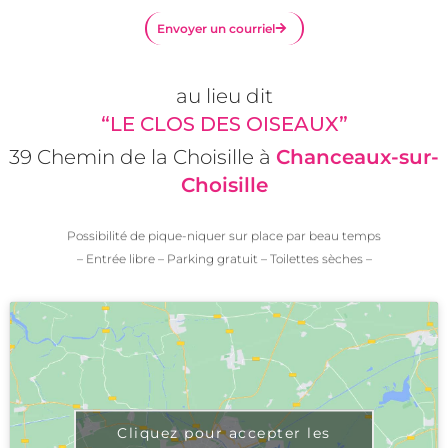
Envoyer un courriel
au lieu dit
“LE CLOS DES OISEAUX”
39 Chemin de la Choisille à
Chanceaux-sur-
Choisille
Possibilité de pique-niquer sur place par beau temps
– Entrée libre – Parking gratuit – Toilettes sèches –
Cliquez pour accepter les