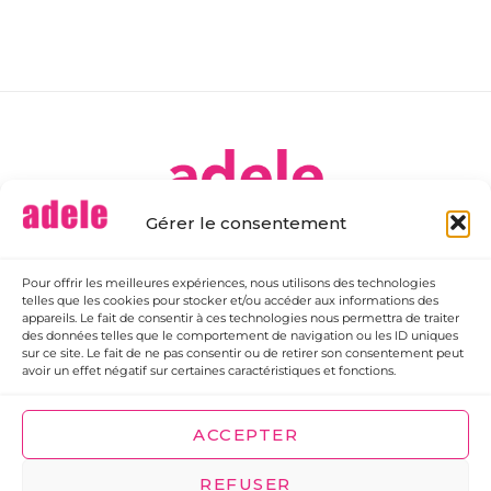
Gérer le consentement
[ Ateliers DE Libre Expression ]
Association déclarée
sous le régime de la loi du 1er juillet 1901
Pour offrir les meilleures expériences, nous utilisons des technologies
telles que les cookies pour stocker et/ou accéder aux informations des
39 Chemin de la Choisille 37390 Chanceaux-sur-Choisille
appareils. Le fait de consentir à ces technologies nous permettra de traiter
/
Accueil
/
Plan de site
/
Mentions légales
/
Confidentialité
/
Contact
/
des données telles que le comportement de navigation ou les ID uniques
sur ce site. Le fait de ne pas consentir ou de retirer son consentement peut
avoir un effet négatif sur certaines caractéristiques et fonctions.
S'abonner à la Newsletter
ACCEPTER
REFUSER