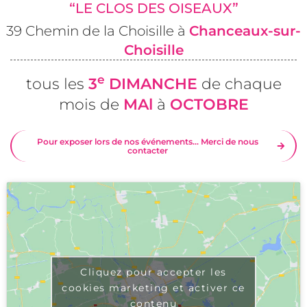
“LE CLOS DES OISEAUX”
39 Chemin de la Choisille à
Chanceaux-sur-
Choisille
e
tous les
3
DIMANCHE
de chaque
mois de
MAl
à
OCTOBRE
Pour exposer lors de nos événements... Merci de nous
contacter
Cliquez pour accepter les
cookies marketing et activer ce
contenu