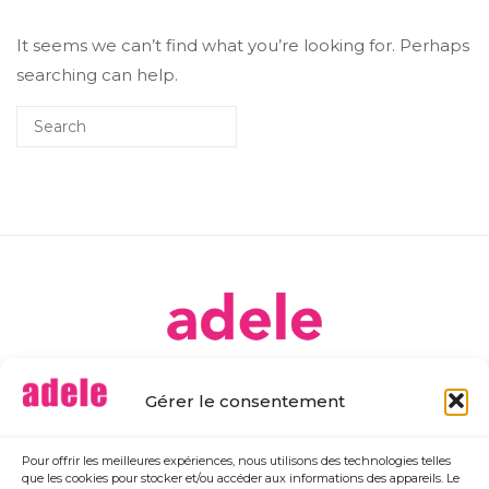
It seems we can’t find what you’re looking for. Perhaps
searching can help.
[ Ateliers DE Libre Expression ]
Gérer le consentement
Association déclarée
sous le régime de la loi du 1er juillet 1901
39 Chemin de la Choisille 37390 Chanceaux-sur-Choisille
Pour offrir les meilleures expériences, nous utilisons des technologies telles
/
Accueil
/
Plan de site
/
Mentions légales
/
Confidentialité
/
Contact
/
que les cookies pour stocker et/ou accéder aux informations des appareils. Le